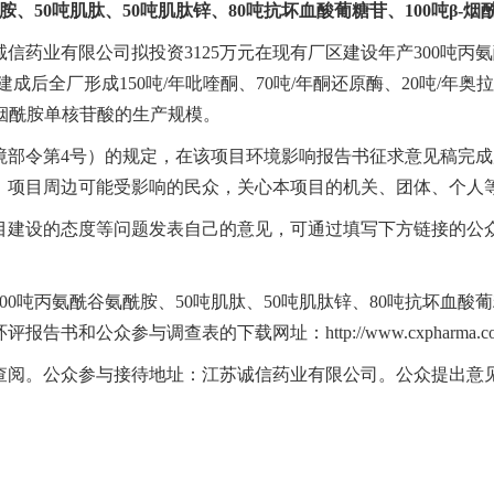
胺、50吨肌肽、50吨肌肽锌、80吨抗坏血酸葡糖苷、100吨β
药业有限公司拟投资3125万元在现有厂区建设年产300吨丙氨酰
成后全厂形成150吨/年吡喹酮、70吨/年酮还原酶、20吨/年奥拉
β-烟酰胺单核苷酸的生产规模。
境部令第4号）的规定，在该项目环境影响报告书征求意见稿完
：项目周边可能受影响的民众，关心本项目的机关、团体、个人
目建设的态度等问题发表自己的意见，可通过填写下方链接的公
0吨丙氨酰谷氨酰胺、50吨肌肽、50吨肌肽锌、80吨抗坏血酸葡
和公众参与调查表的下载网址：http://www.cxpharma.c
。公众参与接待地址：江苏诚信药业有限公司。公众提出意见的起止时